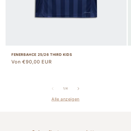
FENERBAHCE 25/26 THIRD KIDS
Normaler
Von €90,00 EUR
Preis
von
1
/
4
Alle anzeigen