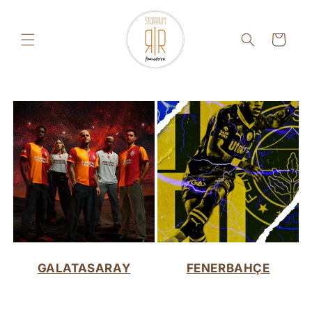
Direkt
zum
Inhalt
Warenkorb
GALATASARAY
FENERBAHÇE