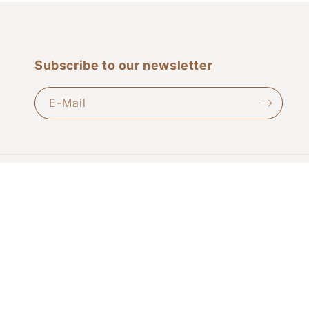
Subscribe to our newsletter
E-Mail
Land/Region
Deutschland | EUR €
© 2026,
STORRIUM
Powered by Shopify
Datenschutzerklärung