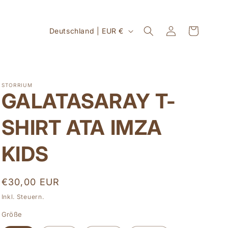
L
Einloggen
Warenkorb
Deutschland | EUR €
a
n
d
STORRIUM
/
GALATASARAY T-
R
SHIRT ATA IMZA
e
g
KIDS
i
o
Normaler
€30,00 EUR
n
Preis
Inkl. Steuern.
Größe